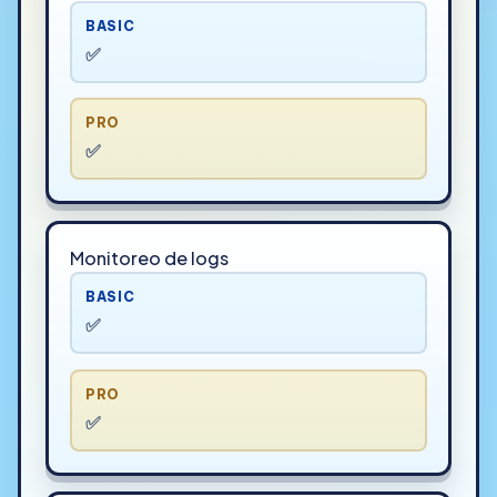
BASIC
✅
PRO
✅
Monitoreo de logs
BASIC
✅
PRO
✅