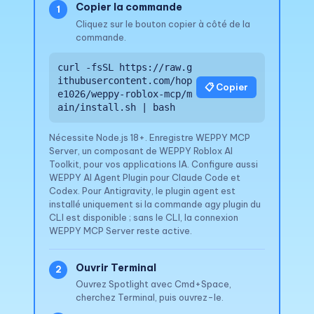
Copier la commande
1
Cliquez sur le bouton copier à côté de la
commande.
curl -fsSL https://raw.g
ithubusercontent.com/hop
📋 Copier
e1026/weppy-roblox-mcp/m
ain/install.sh | bash
Nécessite Node.js 18+. Enregistre WEPPY MCP
Server, un composant de WEPPY Roblox AI
Toolkit, pour vos applications IA. Configure aussi
WEPPY AI Agent Plugin pour Claude Code et
Codex. Pour Antigravity, le plugin agent est
installé uniquement si la commande agy plugin du
CLI est disponible ; sans le CLI, la connexion
WEPPY MCP Server reste active.
Ouvrir Terminal
2
Ouvrez Spotlight avec Cmd+Space,
cherchez Terminal, puis ouvrez-le.