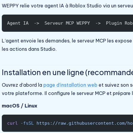
WEPPY relie votre agent IA à Roblox Studio via un serveur
Agent IA  ->  Serveur MCP WEPPY  ->  Plugin Rob
L’agent envoie les demandes, le serveur MCP les expose 
les actions dans Studio.
Installation en une ligne (recommand
Ouvrez d’abord la
page d’installation web
et suivez son 
votre plateforme. Il configure le serveur MCP et prépare l
macOS / Linux
curl
 -fsSL
 https://raw.githubusercontent.com/ho