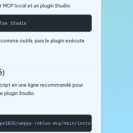
 MCP local et un plugin Studio.
lox Studio
comme outils, puis le plugin exécute
é)
script en une ligne recommandé pour
e plugin Studio.
pe1026/weppy-roblox-mcp/main/install.sh
 |
 bash