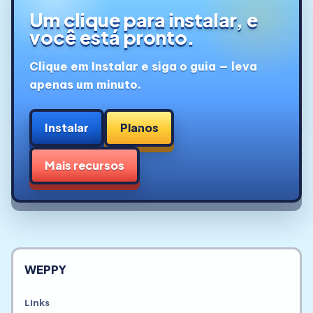
Um clique para instalar, e
você está pronto.
Clique em Instalar e siga o guia — leva
Instalar
Planos
Mais recursos
WEPPY
Links