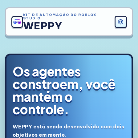
KIT DE AUTOMAÇÃO DO ROBLOX
STUDIO
WEPPY
Os agentes
constroem, você
mantém o
controle.
WEPPY está sendo desenvolvido com dois
objetivos em mente.