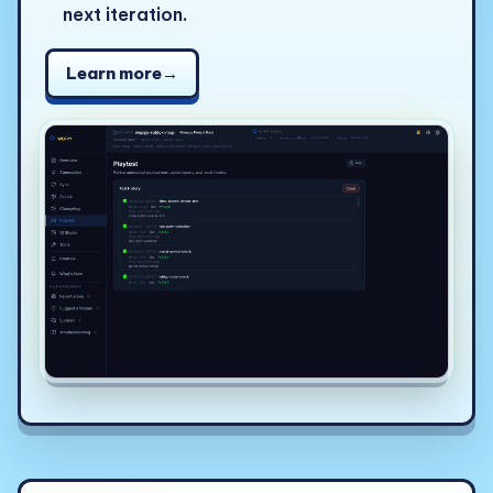
next iteration.
Learn more
→