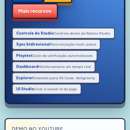
Mais recursos
Controle do Studio
Controle direto do Roblox Studio
Sync bidirecional
Sincronização multi-place
Playtest
Ciclo de verificação automatizado
Dashboard
Monitoramento em tempo real
Explorer
Extensão para VS Code · Antigravity
UI Studio
Criar e revisar UI do jogo
DEMO NO YOUTUBE