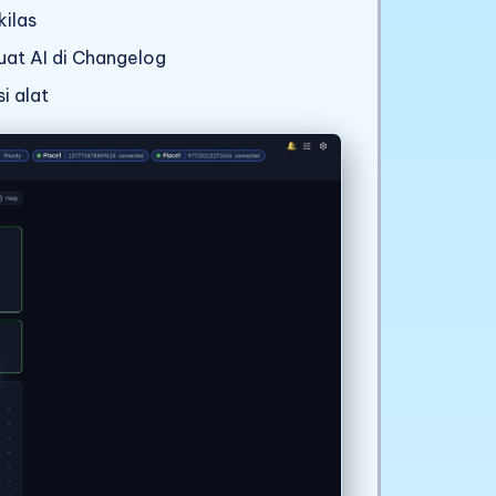
kilas
uat AI di Changelog
i alat