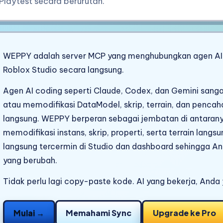
Playtest secara berurutan.
WEPPY adalah server MCP yang menghubungkan agen AI
Roblox Studio secara langsung.
Agen AI coding seperti Claude, Codex, dan Gemini sanga
atau memodifikasi DataModel, skrip, terrain, dan penca
langsung. WEPPY berperan sebagai jembatan di antaran
memodifikasi instans, skrip, properti, serta terrain lang
langsung tercermin di Studio dan dashboard sehingga An
yang berubah.
Tidak perlu lagi copy-paste kode. AI yang bekerja, Anda 
Mulai →
Memahami Sync
Upgrade ke Pro