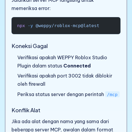
Jalankan server MCP langsung untuk
memeriksa error:
npx
 -y
 @weppy/roblox-mcp@latest
Koneksi Gagal
Verifikasi apakah WEPPY Roblox Studio
Plugin dalam status
Connected
Verifikasi apakah port 3002 tidak diblokir
oleh firewall
Periksa status server dengan perintah
/mcp
Konflik Alat
Jika ada alat dengan nama yang sama dari
beberapa server MCP, awalan dalam format