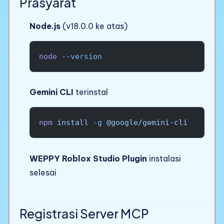
Prasyarat
Node.js
(v18.0.0 ke atas)
node
 --version
Gemini CLI
terinstal
npm
 install
 -g
 @google/gemini-cli
WEPPY Roblox Studio Plugin
instalasi
selesai
Registrasi Server MCP