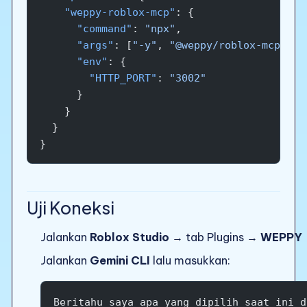
    "weppy-roblox-mcp"
: {
      "command"
: 
"npx"
,
      "args"
: [
"-y"
, 
"@weppy/roblox-mcp@lat
      "env"
: {
        "HTTP_PORT"
: 
"3002"
      }
    }
  }
}
Uji Koneksi
Jalankan
Roblox Studio
→ tab Plugins →
WEPPY
Jalankan
Gemini CLI
lalu masukkan:
Beritahu saya apa yang dipilih saat ini d