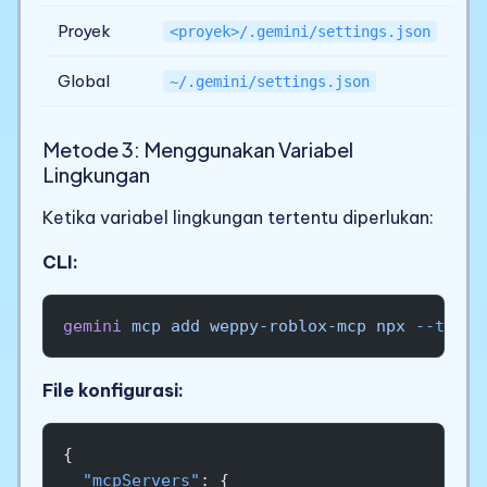
Proyek
<proyek>/.gemini/settings.json
Global
~/.gemini/settings.json
Metode 3: Menggunakan Variabel
Lingkungan
Ketika variabel lingkungan tertentu diperlukan:
CLI:
gemini
 mcp
 add
 weppy-roblox-mcp
 npx
 --trust
File konfigurasi:
{
  "mcpServers"
: {