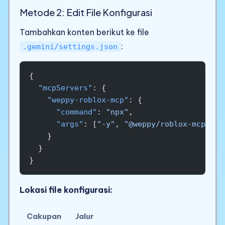
Metode 2: Edit File Konfigurasi
Tambahkan konten berikut ke file
:
.gemini/settings.json
{
  "mcpServers"
: {
    "weppy-roblox-mcp"
: {
      "command"
: 
"npx"
,
      "args"
: [
"-y"
, 
"@weppy/roblox-mcp@lat
    }
  }
}
Lokasi file konfigurasi:
Cakupan
Jalur