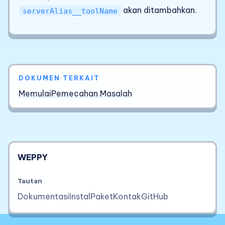
akan ditambahkan.
serverAlias__toolName
DOKUMEN TERKAIT
Memulai
Pemecahan Masalah
WEPPY
Tautan
Dokumentasi
Instal
Paket
Kontak
GitHub