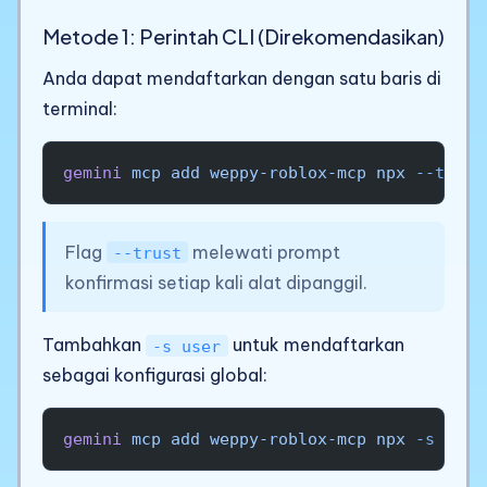
Metode 1: Perintah CLI (Direkomendasikan)
Anda dapat mendaftarkan dengan satu baris di
terminal:
gemini
 mcp
 add
 weppy-roblox-mcp
 npx
 --trust
Flag
melewati prompt
--trust
konfirmasi setiap kali alat dipanggil.
Tambahkan
untuk mendaftarkan
-s user
sebagai konfigurasi global:
gemini
 mcp
 add
 weppy-roblox-mcp
 npx
 -s
 user