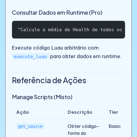
Consultar Dados em Runtime (Pro)
"Calcule a média de Health de todos os Huma
Execute código Luau arbitrário com
para obter dados em runtime.
execute_luau
Referência de Ações
Manage Scripts (Misto)
Ação
Descrição
Tier
Obter código-
Basic
get_source
fonte do