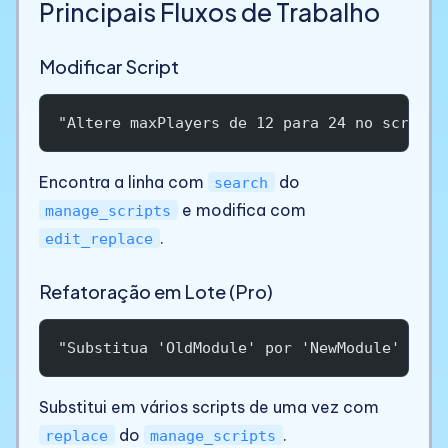
Principais Fluxos de Trabalho
Modificar Script
"Altere maxPlayers de 12 para 24 no script 
Encontra a linha com
do
search
e modifica com
manage_scripts
.
edit_replace
Refatoração em Lote (Pro)
"Substitua 'OldModule' por 'NewModule' em t
Substitui em vários scripts de uma vez com
do
.
replace
manage_scripts