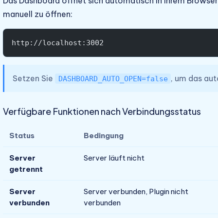
Das Dashboard öffnet sich automatisch in Ihrem Browse
manuell zu öffnen:
http://localhost:3002
Setzen Sie
, um das au
DASHBOARD_AUTO_OPEN=false
Verfügbare Funktionen nach Verbindungsstatus
Status
Bedingung
Server
Server läuft nicht
getrennt
Server
Server verbunden, Plugin nicht
verbunden
verbunden