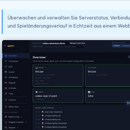
Überwachen und verwalten Sie Serverstatus, Verbind
und Spieländerungsverlauf in Echtzeit aus einem Web