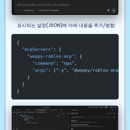
표시되는 설정(JSON)에 아래 내용을 추가/병합:
{
  "mcpServers"
: {
    "weppy-roblox-mcp"
: {
      "command"
: 
"npx"
,
      "args"
: [
"-y"
, 
"@weppy/roblox-mcp@lat
    }
  }
}