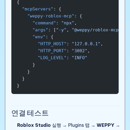
{
  "mcpServers"
: {
    "weppy-roblox-mcp"
: {
      "command"
: 
"npx"
,
      "args"
: [
"-y"
, 
"@weppy/roblox-mcp@lat
      "env"
: {
        "HTTP_HOST"
: 
"127.0.0.1"
,
        "HTTP_PORT"
: 
"3002"
,
        "LOG_LEVEL"
: 
"INFO"
      }
    }
  }
}
연결 테스트
Roblox Studio
실행 → Plugins 탭 →
WEPPY
→