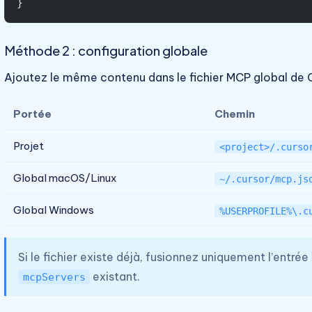
}
Méthode 2 : configuration globale
Ajoutez le même contenu dans le fichier MCP global de 
Portée
Chemin
Projet
<project>/.curso
Global macOS/Linux
~/.cursor/mcp.js
Global Windows
%USERPROFILE%\.c
Si le fichier existe déjà, fusionnez uniquement l’entrée
existant.
mcpServers