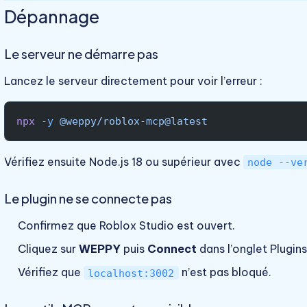
Dépannage
Le serveur ne démarre pas
Lancez le serveur directement pour voir l’erreur :
npx
 -y
 @weppy/roblox-mcp@latest
Vérifiez ensuite Node.js 18 ou supérieur avec
node --ve
Le plugin ne se connecte pas
Confirmez que Roblox Studio est ouvert.
Cliquez sur
WEPPY
puis
Connect
dans l’onglet Plugins
Vérifiez que
n’est pas bloqué.
localhost:3002