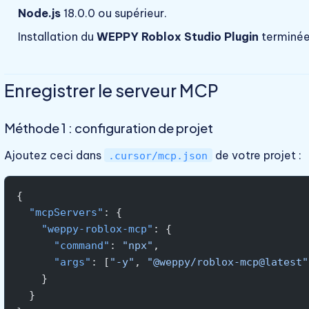
Node.js
18.0.0 ou supérieur.
Installation du
WEPPY Roblox Studio Plugin
terminée
Enregistrer le serveur MCP
Méthode 1 : configuration de projet
Ajoutez ceci dans
de votre projet :
.cursor/mcp.json
{
  "mcpServers"
: {
    "weppy-roblox-mcp"
: {
      "command"
: 
"npx"
,
      "args"
: [
"-y"
, 
"@weppy/roblox-mcp@latest"
    }
  }