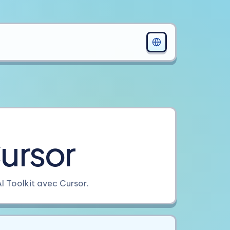
ursor
 Toolkit avec Cursor.